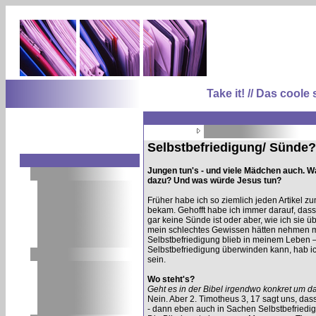
Take it! // Das coo
Selbstbefriedigung/ Sünde?
Jungen tun's - und viele Mädchen auch. Wa
dazu? Und was würde Jesus tun?
Früher habe ich so ziemlich jeden Artikel z
bekam. Gehofft habe ich immer darauf, das
gar keine Sünde ist oder aber, wie ich sie ü
mein schlechtes Gewissen hätten nehmen müs
Selbstbefriedigung blieb in meinem Leben –
Selbstbefriedigung überwinden kann, hab ic
sein.
Wo steht's?
Geht es in der Bibel irgendwo konkret um 
Nein. Aber 2. Timotheus 3, 17 sagt uns, das
- dann eben auch in Sachen Selbstbefriedig