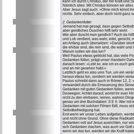
kann ich durch Christus, der mir Kraft und St
Nämlich alles. Mit Christus können wir alle
Aber Jesus sagt auch: »Ohne mich könnt ihr 
nichts. Sehr einfach, aber doch nicht ganz s
2. Gedankenfutter
Jemand hat mal gesagt, dass gegen Selbstbef
aber geistliches Duschen hilft sehr wohl.
Wie aber duscht man geistlich? Auch da hilf
und Lob verdient, was wahr, edel, gerecht, r
am Anfang auch übersetzen: »Darüber sinnt
die ehrbar sind, die rein sind, die wahr und 
Warum sollen wir das tun?
Weil Paulus etwas geblickt hat, das viele P
Gedanken füllen, prägt unser Handeln! Daher
danach lesen: »Lebt so, wie ich es euch ge
und an mir gesehen habt.«
Letztlich geht es also ums Tun, um ein verän
heraus etwas tun, sondern wir werden verw
Paulus schreibt dann auch in Römer 12, 2: »
verwandelt durch die Erneuerung des Sinne
Gedanken mit guten Gedanken füllen, wenn w
Deswegen: Achtet darauf, womit ihr euer Hir
nicht zu den ehrbaren, reinen, wahren Dinge
genau um drei Buchstaben: S E X. Wer mit 
Gedanken mit solchen Filmen füllt, muss si
Selbstbefriedigung hat.
Erst wenn wir unser Leben aufgeben, werden 
und nicht ohne Grund. Ohne diese Radikali
Gedanken voll auf Jesus ausrichten, nur s
sich Gedanken machen, was auch vor Gott re
wenn wir das tun, werden wir die Kraft habe