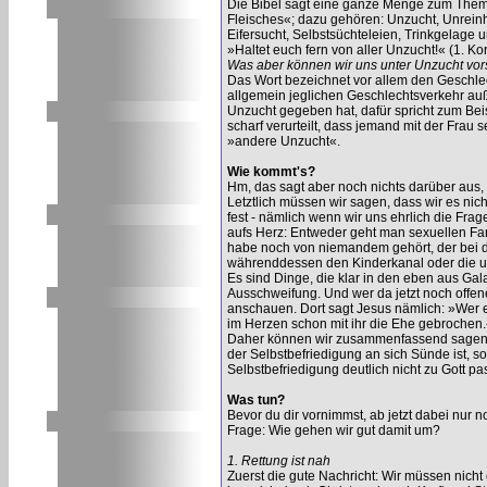
Die Bibel sagt eine ganze Menge zum Thema
Fleisches«; dazu gehören: Unzucht, Unreinh
Eifersucht, Selbstsüchteleien, Trinkgelage u
»Haltet euch fern von aller Unzucht!« (1. Kor
Was aber können wir uns unter Unzucht vor
Das Wort bezeichnet vor allem den Geschlec
allgemein jeglichen Geschlechtsverkehr au
Unzucht gegeben hat, dafür spricht zum Beis
scharf verurteilt, dass jemand mit der Frau s
»andere Unzucht«.
Wie kommt's?
Hm, das sagt aber noch nichts darüber aus,
Letztlich müssen wir sagen, dass wir es ni
fest - nämlich wenn wir uns ehrlich die Frag
aufs Herz: Entweder geht man sexuellen Fant
habe noch von niemandem gehört, der bei de
währenddessen den Kinderkanal oder die un
Es sind Dinge, die klar in den eben aus Gala
Ausschweifung. Und wer da jetzt noch offene
anschauen. Dort sagt Jesus nämlich: »Wer ei
im Herzen schon mit ihr die Ehe gebrochen.
Daher können wir zusammenfassend sagen: O
der Selbstbefriedigung an sich Sünde ist, so
Selbstbefriedigung deutlich nicht zu Gott pa
Was tun?
Bevor du dir vornimmst, ab jetzt dabei nur 
Frage: Wie gehen wir gut damit um?
1. Rettung ist nah
Zuerst die gute Nachricht: Wir müssen nicht 