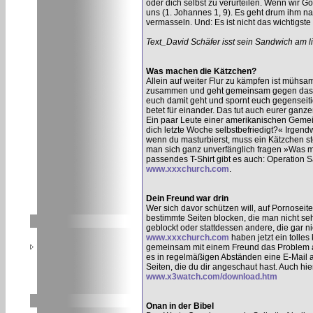
oder dich selbst zu verurteilen. Wenn wir G
uns (1. Johannes 1, 9). Es geht drum ihm na
vermasseln. Und: Es ist nicht das wichtigste
Text_David Schäfer isst sein Sandwich am li
Was machen die Kätzchen?
Allein auf weiter Flur zu kämpfen ist mühsa
zusammen und geht gemeinsam gegen das Pr
euch damit geht und spornt euch gegenseiti
betet für einander. Das tut auch eurer ganz
Ein paar Leute einer amerikanischen Gemein
dich letzte Woche selbstbefriedigt?« Irgen
wenn du masturbierst, muss ein Kätzchen sterb
man sich ganz unverfänglich fragen »Was m
passendes T-Shirt gibt es auch: Operation S
www.xxxchurch.com
.
Dein Freund war drin
Wer sich davor schützen will, auf Pornoseit
bestimmte Seiten blocken, die man nicht se
geblockt oder stattdessen andere, die gar ni
www.xxxchurch.com
haben jetzt ein tolle
gemeinsam mit einem Freund das Problem a
es in regelmäßigen Abständen eine E-Mail an 
Seiten, die du dir angeschaut hast. Auch hie
www.x3watch.com/download.htm
Onan in der Bibel