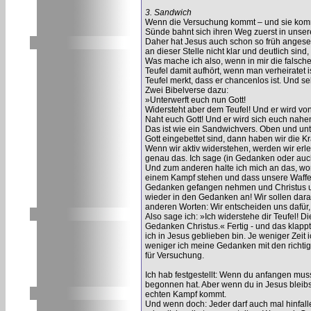
3. Sandwich
Wenn die Versuchung kommt – und sie kommt,
Sünde bahnt sich ihren Weg zuerst in unser
Daher hat Jesus auch schon so früh angeset
an dieser Stelle nicht klar und deutlich sind,
Was mache ich also, wenn in mir die fals
Teufel damit aufhört, wenn man verheiratet i
Teufel merkt, dass er chancenlos ist. Und se
Zwei Bibelverse dazu:
»Unterwerft euch nun Gott!
Widersteht aber dem Teufel! Und er wird von
Naht euch Gott! Und er wird sich euch nahe
Das ist wie ein Sandwichvers. Oben und unte
Gott eingebettet sind, dann haben wir die Kr
Wenn wir aktiv widerstehen, werden wir erle
genau das. Ich sage (in Gedanken oder auch 
Und zum anderen halte ich mich an das, worü
einem Kampf stehen und dass unsere Waffen n
Gedanken gefangen nehmen und Christus unter
wieder in den Gedanken an! Wir sollen darau
anderen Worten: Wir entscheiden uns dafür,
Also sage ich: »Ich widerstehe dir Teufel! 
Gedanken Christus.« Fertig - und das klappt
ich in Jesus geblieben bin. Je weniger Zeit i
weniger ich meine Gedanken mit den richtige
für Versuchung.
Ich hab festgestellt: Wenn du anfangen mus
begonnen hat. Aber wenn du in Jesus bleibst,
echten Kampf kommt.
Und wenn doch: Jeder darf auch mal hinfalle