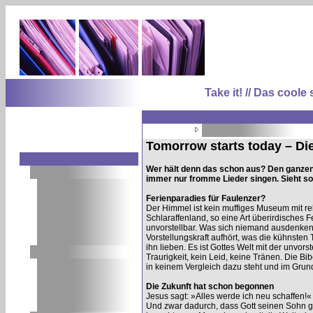
Take it! // Das coo
Tomorrow starts today – Die
Wer hält denn das schon aus? Den ganzen T
immer nur fromme Lieder singen. Sieht so
Ferienparadies für Faulenzer?
Der Himmel ist kein muffiges Museum mit rel
Schlaraffenland, so eine Art überirdisches F
unvorstellbar. Was sich niemand ausdenken
Vorstellungskraft aufhört, was die kühnsten T
ihn lieben. Es ist Gottes Welt mit der unvors
Traurigkeit, kein Leid, keine Tränen. Die Bi
in keinem Vergleich dazu steht und im Grund
Die Zukunft hat schon begonnen
Jesus sagt: »Alles werde ich neu schaffen!«
Und zwar dadurch, dass Gott seinen Sohn g