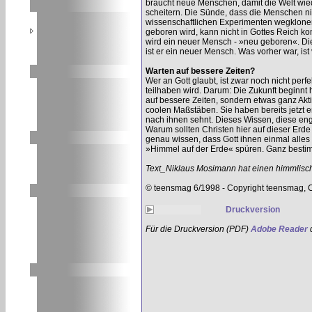
braucht neue Menschen, damit die Welt wiede
scheitern. Die Sünde, dass die Menschen nich
wissenschaftlichen Experimenten wegklonen.
geboren wird, kann nicht in Gottes Reich k
wird ein neuer Mensch - »neu geboren«. Die
ist er ein neuer Mensch. Was vorher war, is
Warten auf bessere Zeiten?
Wer an Gott glaubt, ist zwar noch nicht perfe
teilhaben wird. Darum: Die Zukunft beginnt
auf bessere Zeiten, sondern etwas ganz Akti
coolen Maßstäben. Sie haben bereits jetzt e
nach ihnen sehnt. Dieses Wissen, diese eng
Warum sollten Christen hier auf dieser Erd
genau wissen, dass Gott ihnen einmal all
»Himmel auf der Erde« spüren. Ganz besti
Text_Niklaus Mosimann hat einen himmlisc
© teensmag 6/1998 - Copyright teensmag, 
Druckversion
Für die Druckversion (PDF)
Adobe Reader