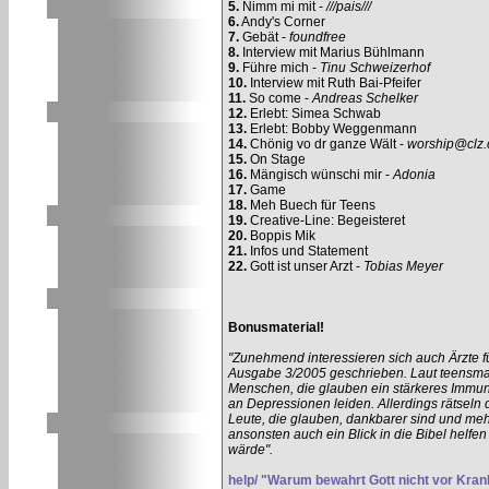
5.
Nimm mi mit -
///pais///
6.
Andy's Corner
7.
Gebät -
foundfree
8.
Interview mit Marius Bühlmann
9.
Führe mich -
Tinu Schweizerhof
10.
Interview mit Ruth Bai-Pfeifer
11.
So come -
Andreas Schelker
12.
Erlebt: Simea Schwab
13.
Erlebt: Bobby Weggenmann
14.
Chönig vo dr ganze Wält -
worship@clz.
15.
On Stage
16.
Mängisch wünschi mir -
Adonia
17.
Game
18.
Meh Buech für Teens
19.
Creative-Line: Begeisteret
20.
Boppis Mik
21.
Infos und Statement
22.
Gott ist unser Arzt -
Tobias Meyer
Bonusmaterial!
"Zunehmend interessieren sich auch Ärzte fü
Ausgabe 3/2005 geschrieben. Laut teensmag
Menschen, die glauben ein stärkeres Immun
an Depressionen leiden. Allerdings rätseln 
Leute, die glauben, dankbarer sind und me
ansonsten auch ein Blick in die Bibel helfen
wärde".
help/ "Warum bewahrt Gott nicht vor Kran