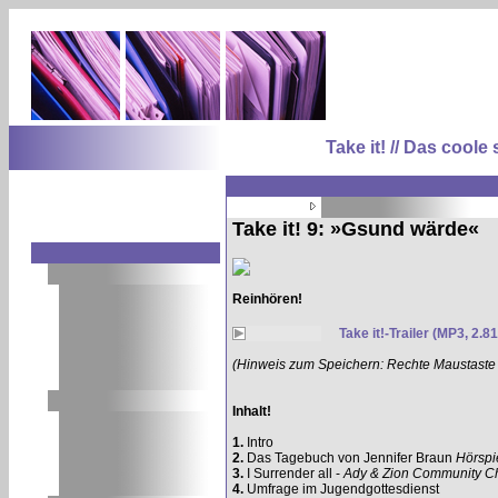
Take it! // Das coo
Take it! 9: »Gsund wärde«
Reinhören!
Take it!-Trailer (MP3, 2.8
(Hinweis zum Speichern: Rechte Maustaste dr
Inhalt!
1.
Intro
2.
Das Tagebuch von Jennifer Braun
Hörspi
3.
I Surrender all -
Ady & Zion Community Ch
4.
Umfrage im Jugendgottesdienst